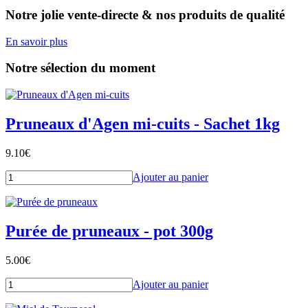
Notre jolie vente-directe & nos produits de qualité
En savoir plus
Notre sélection du moment
Pruneaux d'Agen mi-cuits - Sachet 1kg
Les couleurs, les senteurs : un vrai plaisir
9.10
€
Ajouter au panier
Comme c'est beau quand la nature se réveille !!!
Purée de pruneaux - pot 300g
5.00
€
Ajouter au panier